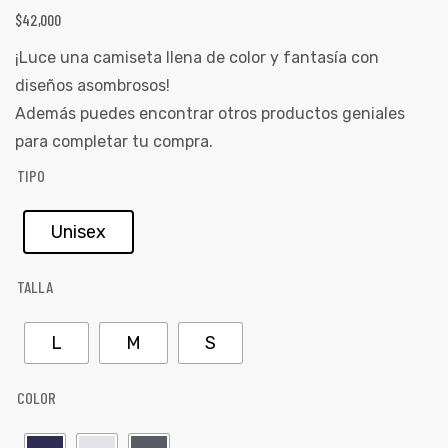
ones
$
42,000
CONTÁCTENOS
¡Luce una camiseta llena de color y fantasía con
diseños asombrosos!
gora
Además puedes encontrar otros productos geniales
SIGUENOS EN REDES
para completar tu compra.
Entérate de ofertas exclusivas, nuevos productos, sorteos
pota |
TIPO
y más.
tra tu
Unisex
TALLA
a Store
ales
L
M
S
COLOR