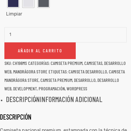
Limpiar
AÑADIR AL CARRITO
SKU:
CH198MS
CATEGORÍAS:
CAMISETA PREMIUM
,
CAMISETAS
,
DESARROLLO
WEB
,
MANDRÁGORA STORE
ETIQUETAS:
CAMISETA DESARROLLO
,
CAMISETA
MANDRÁGORA STORE
,
CAMISETA PREMIUM
,
DESARROLLO
,
DESARROLLO
WEB
,
DEVELOPMENT
,
PROGRAMACIÓN
,
WORDPRESS
de
DESCRIPCIÓN
INFORMACIÓN ADICIONAL
DESCRIPCIÓN
Camiseta nacional premium, estampada con la técnica de