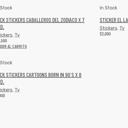
 Stock
In Stock
CK STICKERS CABALLEROS DEL ZODIACO X 7
STICKER EL L
D.
Stickers
,
Tv
$
2,000
ickers
,
Tv
0,500
ADIR AL CARRITO
 Stock
CK STICKERS CARTOONS BORN IN 90´S X 8
D.
ickers
,
Tv
,000