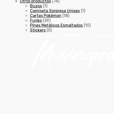
Otros productos
(74)
Buzos
(1)
Camiseta Sorpresa Unisex
(1)
Cartas Pokémon
(18)
Funko
(39)
Pines Metálicos Esmaltados
(10)
Stickers
(5)