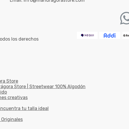
Email:
info@mandragorastore.com
odos los derechos
ora Store
drágora Store | Streetwear 100% Algodón
dido
nes creativas
ncuentra tu talla ideal
 Originales