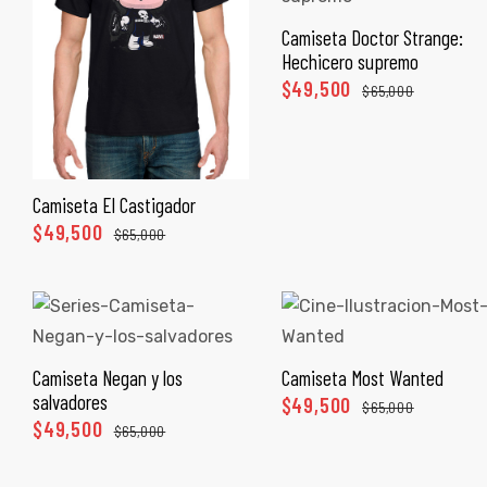
ones
Camiseta Doctor Strange:
SELECCIONAR OPCIONES
Hechicero supremo
$
49,500
$
65,000
gora
pota |
tra tu
Camiseta El Castigador
SELECCIONAR OPCIONES
$
49,500
$
65,000
a Store
ales
Camiseta Negan y los
Camiseta Most Wanted
SELECCIONAR OPCIONES
SELECCIONAR OPCIONES
salvadores
$
49,500
$
65,000
$
49,500
$
65,000