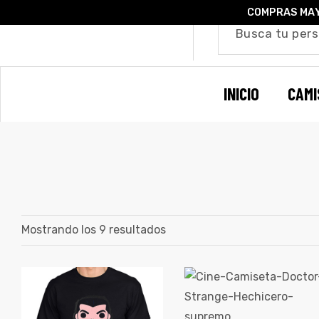
COMPRAS MAY
o –
INICIO
CAMI
| Guía
re
de
gora
os
Algodón
Mostrando los 9 resultados
ágora
ones