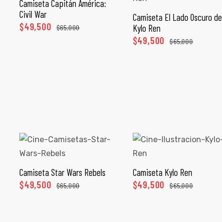
Camiseta Capitán América:
SELECCIONAR OPCIONES
Civil War
Camiseta El Lado Oscuro de
SELECCIONAR OPCIONES
$
49,500
Kylo Ren
$
65,000
$
49,500
$
65,000
Camiseta Star Wars Rebels
Camiseta Kylo Ren
SELECCIONAR OPCIONES
SELECCIONAR OPCIONES
$
49,500
$
49,500
$
65,000
$
65,000