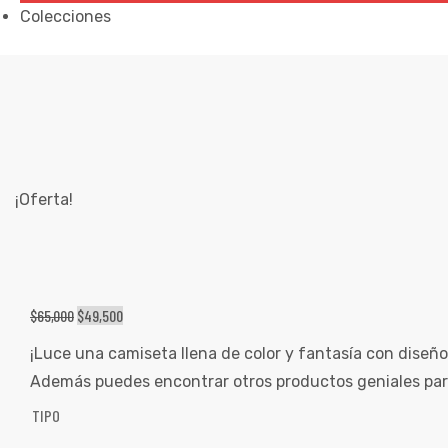
ones
Colecciones
CAMISETA HEY! DEADPOOL
gora
pota |
tra tu
¡Oferta!
a Store
$
65,000
$
49,500
ales
¡Luce una camiseta llena de color y fantasía con diseñ
Además puedes encontrar otros productos geniales par
TIPO