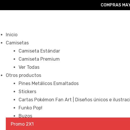
COMPRAS MAY
o –
Inicio
Camisetas
Camiseta Estándar
| Guía
Camiseta Premium
re
Ver Todas
Otros productos
de
Pines Metálicos Esmaltados
gora
os
Stickers
Algodón
Cartas Pokémon Fan Art | Diseños únicos e ilustrac
ágora
Funko Pop!
Buzos
ones
Promo 2X1