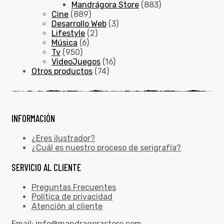
Mandrágora Store
(883)
Cine
(889)
Desarrollo Web
(3)
Lifestyle
(2)
Música
(6)
Tv
(950)
VideoJuegos
(16)
Otros productos
(74)
INFORMACIÓN
¿Eres ilustrador?
¿Cuál es nuestro proceso de serigrafía?
SERVICIO AL CLIENTE
Preguntas Frecuentes
Política de privacidad
Atención al cliente
Email:
info@mandragorastore.com