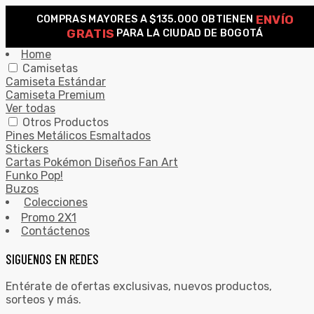
ENVÍO
COMPRAS MAYORES A $135.000 OBTIENEN
0
GRATIS
PARA LA CIUDAD DE BOGOTÁ
Search for:
SEARCH
Home
Camisetas
Camiseta Estándar
Camiseta Premium
Ver todas
Otros Productos
Pines Metálicos Esmaltados
Stickers
Cartas Pokémon Diseños Fan Art
Funko Pop!
Buzos
Colecciones
Promo 2X1
Contáctenos
SIGUENOS EN REDES
Entérate de ofertas exclusivas, nuevos productos,
sorteos y más.