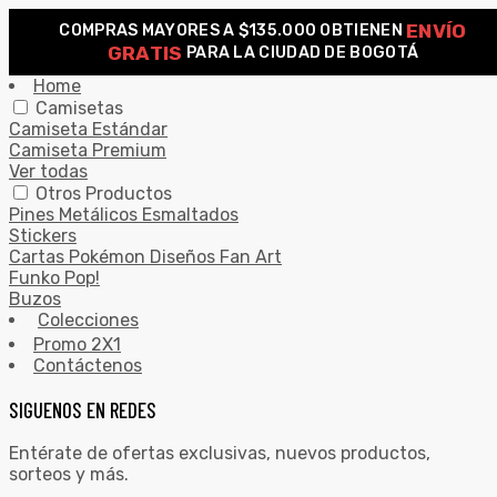
ENVÍO
COMPRAS MAYORES A $135.000 OBTIENEN
0
GRATIS
PARA LA CIUDAD DE BOGOTÁ
Search for:
SEARCH
Home
Camisetas
Camiseta Estándar
Camiseta Premium
Ver todas
Otros Productos
Pines Metálicos Esmaltados
Stickers
Cartas Pokémon Diseños Fan Art
Funko Pop!
Buzos
Colecciones
Promo 2X1
Contáctenos
SIGUENOS EN REDES
Entérate de ofertas exclusivas, nuevos productos,
sorteos y más.