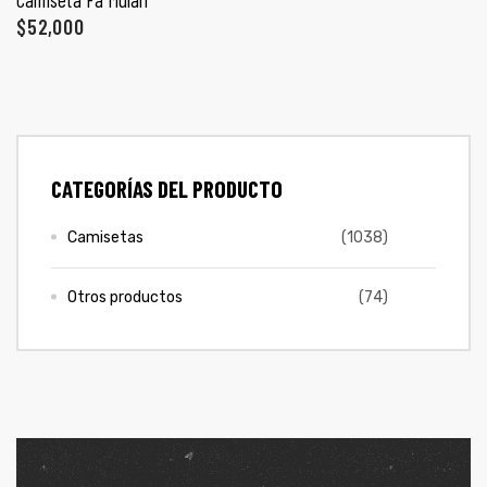
ones
$
52,000
CONTÁCTENOS
gora
SIGUENOS EN REDES
Entérate de ofertas exclusivas, nuevos productos, sorteos
pota |
CATEGORÍAS DEL PRODUCTO
y más.
tra tu
Camisetas
(1038)
Otros productos
(74)
a Store
ales