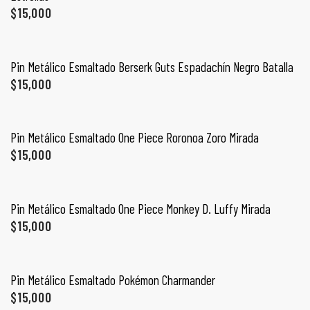
ones
$
15,000
CONTÁCTENOS
AÑADIR AL CARRITO
gora
Pin Metálico Esmaltado Berserk Guts Espadachín Negro Batalla
$
15,000
SIGUENOS EN REDES
AÑADIR AL CARRITO
Entérate de ofertas exclusivas, nuevos productos, sorteos
pota |
y más.
tra tu
Pin Metálico Esmaltado One Piece Roronoa Zoro Mirada
$
15,000
AÑADIR AL CARRITO
Pin Metálico Esmaltado One Piece Monkey D. Luffy Mirada
a Store
$
15,000
ales
AÑADIR AL CARRITO
Pin Metálico Esmaltado Pokémon Charmander
$
15,000