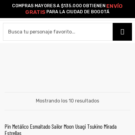
ENVÍO
COMPRAS MAYORES A $135.000 OBTIENEN
0
GRATIS
PARA LA CIUDAD DE BOGOTÁ
o –
PINES METÁLICOS ESMALTADOS
HOME
| Guía
re
CAMISETAS
de
Camiseta Estándar
Camiseta Premium
Ver Todas
gora
OTROS PRODUCTOS
Algodón
Mostrando los 10 resultados
Pines Metálicos Esmaltados
Stickers
Cartas Pokémon Diseños Fan Art
Funko Pop!
Buzos
ágora
COLECCIONES
AÑADIR AL CARRITO
Pin Metálico Esmaltado Sailor Moon Usagi Tsukino Mirada
PROMO 2X1
Estrellas