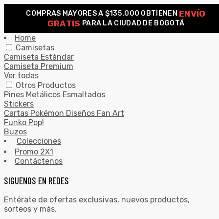
ENVÍO
COMPRAS MAYORES A $135.000 OBTIENEN
0
GRATIS
PARA LA CIUDAD DE BOGOTÁ
Search for:
SEARCH
Home
Camisetas
Camiseta Estándar
Camiseta Premium
Ver todas
Otros Productos
Pines Metálicos Esmaltados
Stickers
Cartas Pokémon Diseños Fan Art
Funko Pop!
Buzos
Colecciones
Promo 2X1
Contáctenos
SIGUENOS EN REDES
Entérate de ofertas exclusivas, nuevos productos,
sorteos y más.