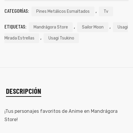
CATEGORÍAS:
,
Pines Metálicos Esmaltados
Tv
ETIQUETAS:
,
,
Mandrágora Store
Sailor Moon
Usagi
,
Mirada Estrellas
Usagi Tsukino
DESCRIPCIÓN
de
¡Tus personajes favoritos de Anime en Mandrágora
Store!