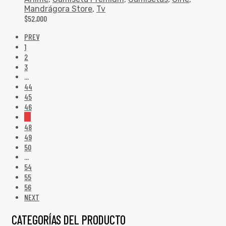
Mandrágora Store
,
Tv
$
52,000
PREV
1
2
3
…
44
45
46
47
48
49
50
…
54
55
56
NEXT
CATEGORÍAS DEL PRODUCTO