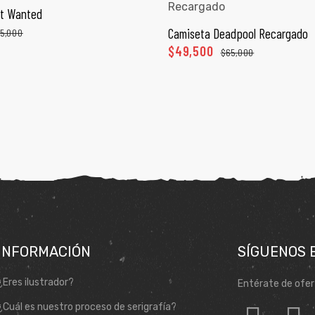
t Wanted
ECCIONAR OPCIONES
Camiseta Deadpool Recargado
5,000
SELECCIONAR OPCI
$
49,500
$
65,000
INFORMACIÓN
SÍGUENOS 
¿Eres ilustrador?
Entérate de ofer
¿Cuál es nuestro proceso de serigrafía?