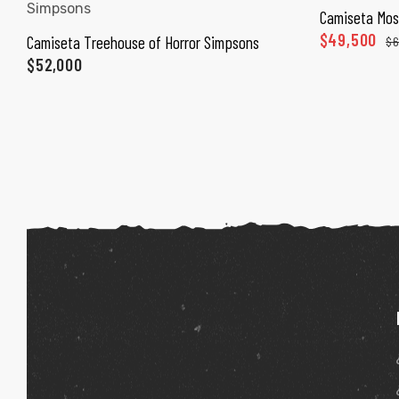
Camiseta Mos
SEL
$
49,500
Camiseta Treehouse of Horror Simpsons
$
6
SELECCIONAR OPCIONES
$
52,000