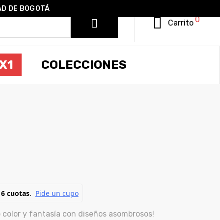
AD DE BOGOTÁ
0
Carrito
X1
COLECCIONES
 ART
 color y fantasía con diseños asombrosos!