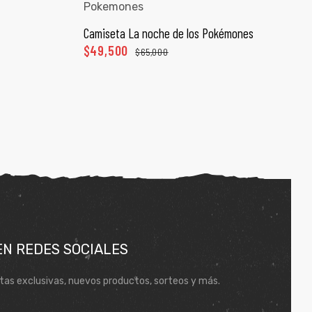
Camiseta La noche de los Pokémones
ONES
SELECCIONAR OPCIONES
$
49,500
$
65,000
EN REDES SOCIALES
tas exclusivas, nuevos productos, sorteos y más.