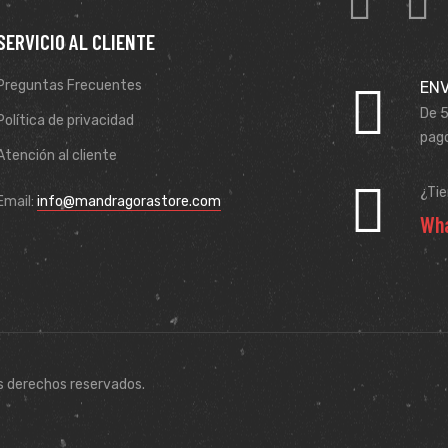
SERVICIO AL CLIENTE
Preguntas Frecuentes
ENV
De 5
Política de privacidad
pago
Atención al cliente
¿Ti
Email:
info@mandragorastore.com
Wha
s derechos reservados.