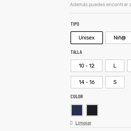
Además puedes encontrar ot
TIPO
Unisex
Niñ@
TALLA
10 - 12
L
14 - 16
S
COLOR
Limpiar