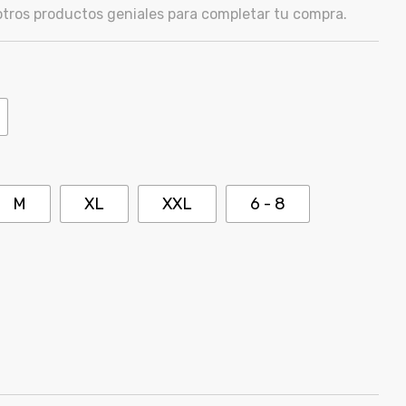
ros productos geniales para completar tu compra.
M
XL
XXL
6 - 8