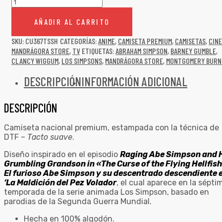
AÑADIR AL CARRITO
SKU:
CU367TSSH
CATEGORÍAS:
ANIME
,
CAMISETA PREMIUM
,
CAMISETAS
,
CINE
MANDRÁGORA STORE
,
TV
ETIQUETAS:
ABRAHAM SIMPSON
,
BARNEY GUMBLE
,
CLANCY WIGGUM
,
LOS SIMPSONS
,
MANDRÁGORA STORE
,
MONTGOMERY BURN
DESCRIPCIÓN
INFORMACIÓN ADICIONAL
DESCRIPCIÓN
Camiseta nacional premium, estampada con la técnica de
DTF –
Tacto suave
.
Diseño inspirado en el episodio
Raging Abe Simpson and 
Grumbling Grandson in «The Curse of the Flying Hellfis
El furioso Abe Simpson y su descentrado descendiente 
‘La Maldición del Pez Volador
, el cual aparece en la sépti
temporada de la serie animada Los Simpson, basado en
parodias de la Segunda Guerra Mundial.
Hecha en 100% algodón.