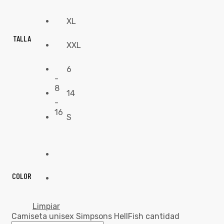
XL
TALLA
XXL
6
-
8
14
-
16
S
COLOR
Limpiar
Camiseta unisex Simpsons HellFish cantidad