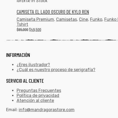
¡OFERTA!
In Stock
CAMISETA EL LADO OSCURO DE KYLO REN
Camiseta Premium
,
Camisetas
,
Cine
,
Funko
,
Funko 
Tshirt
$
65,000
$
49,500
INFORMACIÓN
¿Eres ilustrador?
¿Cuál es nuestro proceso de serigrafía?
SERVICIO AL CLIENTE
Preguntas Frecuentes
Política de privacidad
Atención al cliente
Email:
info@mandragorastore.com