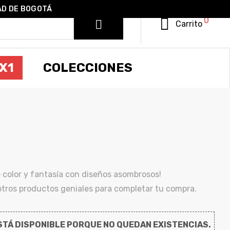
AD DE BOGOTÁ
0
Carrito
X1
COLECCIONES
R
 color y fantasía con diseños asombrosos!
ros productos geniales para completar tu compra.
TÁ DISPONIBLE PORQUE NO QUEDAN EXISTENCIAS.