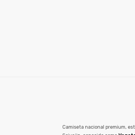
ones
gora
pota |
tra tu
a Store
ales
Camiseta nacional premium, esta