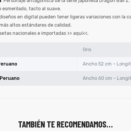
a
. Personaje antagonista de la serie japonesa Dragon Ball Z.
esmerilado, tacto al suave.
diseños en digital pueden tener ligeras variaciones con la c
más altos estándares de calidad.
setas nacionales e importadas >>
aquí
<<.
Gris
 Peruano
Ancho 52 cm – Longi
n Peruano
Ancho 60 cm – Longi
TAMBIÉN TE RECOMENDAMOS…