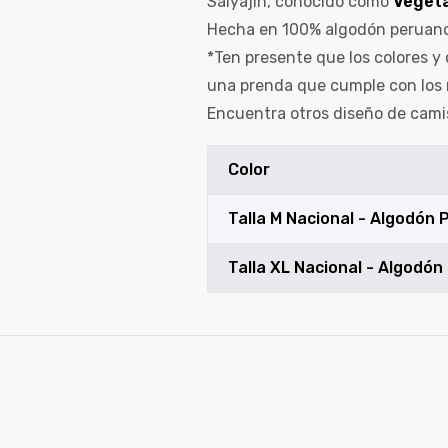
Saiyajin, conocido como
Veget
Hecha en 100% algodón peruano 
*Ten presente que los colores y 
una prenda que cumple con los 
Encuentra otros diseño de cami
Color
Talla M Nacional - Algodón
Talla XL Nacional - Algodó
de