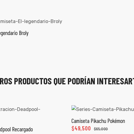
egendario Broly
ECCIONAR OPCIONES
ROS PRODUCTOS QUE PODRÍAN INTERESAR
Camiseta Pikachu Pokémon
SELECCIONAR OPCI
$
49,500
dpool Recargado
$
65,000
ECCIONAR OPCIONES