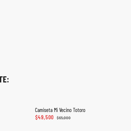
TE:
Camiseta Mi Vecino Totoro
SELECCIONAR OPCIONES
$
49,500
$
65,000
ONES