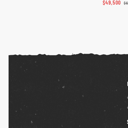
$
49,500
$
6