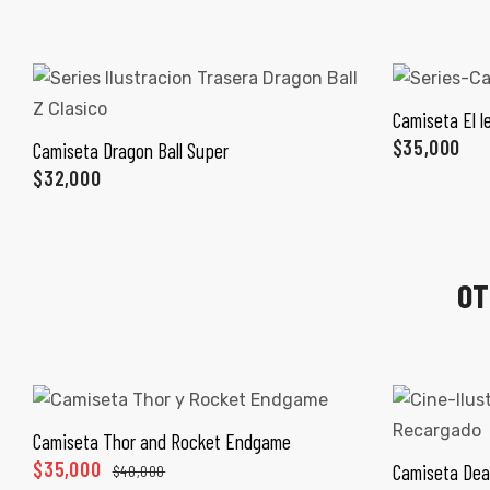
Camiseta El l
SEL
$
35,000
Camiseta Dragon Ball Super
SELECCIONAR OPCIONES
$
32,000
OT
Camiseta Thor and Rocket Endgame
SELECCIONAR OPCIONES
$
35,000
Camiseta Dea
$
40,000
SEL