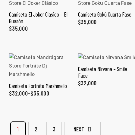
Camiseta El Joker Clásico – El
Camiseta Gokú Cuarta Fase
SELECCIONAR OPCIONES
SELECCIONAR OPCIONES
Guasón
$
35,000
$
35,000
Camiseta Nirvana – Smile
SELECCIONAR OPCIONES
Face
$
32,000
Camiseta Fortnite Marshmello
SELECCIONAR OPCIONES
$
32,000
–
$
35,000
de
1
2
3
NEXT