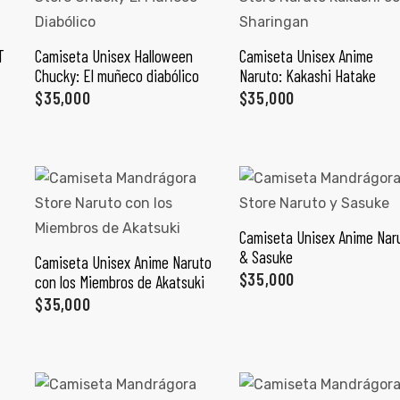
T
Camiseta Unisex Halloween
Camiseta Unisex Anime
SELECCIONAR OPCIONES
SELECCIONAR OPCIONES
Chucky: El muñeco diabólico
Naruto: Kakashi Hatake
$
35,000
$
35,000
Camiseta Unisex Anime Nar
SELECCIONAR OPCIONES
& Sasuke
Camiseta Unisex Anime Naruto
SELECCIONAR OPCIONES
$
35,000
con los Miembros de Akatsuki
$
35,000