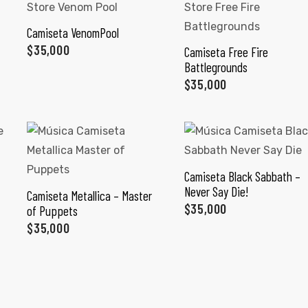
Camiseta VenomPool
SELECCIONAR OPCIONES
$
35,000
Camiseta Free Fire
SELECCIONAR OPCIONES
Battlegrounds
$
35,000
Camiseta Black Sabbath –
SELECCIONAR OPCIONES
Never Say Die!
Camiseta Metallica – Master
SELECCIONAR OPCIONES
$
35,000
of Puppets
$
35,000