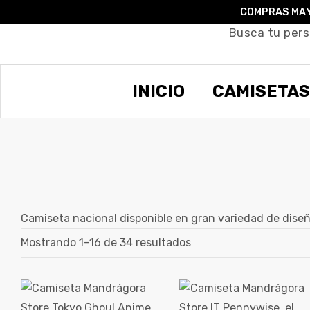
COMPRAS MAY
o –
INICIO
CAMISETAS
| Guía
re
de
gora
os
Camiseta nacional disponible en gran variedad de diseñ
Algodón
Mostrando 1–16 de 34 resultados
ágora
ones