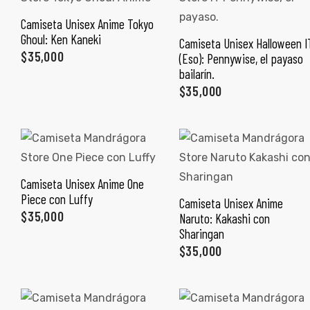
ones
Camiseta Unisex Anime Tokyo
SELECCIONAR OPCIONES
Ghoul: Ken Kaneki
Camiseta Unisex Halloween I
SELECCIONAR OPCIONES
$
35,000
(Eso): Pennywise, el payaso
gora
bailarín.
$
35,000
pota |
tra tu
Camiseta Unisex Anime One
SELECCIONAR OPCIONES
Piece con Luffy
Camiseta Unisex Anime
SELECCIONAR OPCIONES
a Store
$
35,000
Naruto: Kakashi con
ales
Sharingan
$
35,000