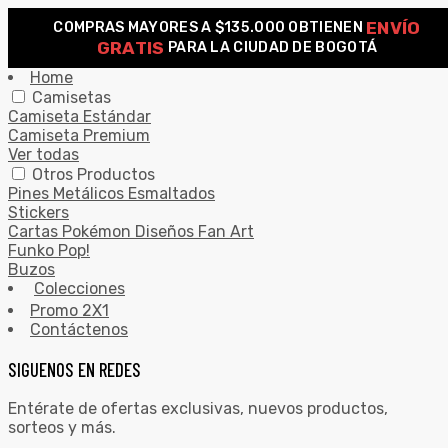
ENVÍO
COMPRAS MAYORES A $135.000 OBTIENEN
0
GRATIS
PARA LA CIUDAD DE BOGOTÁ
Search for:
SEARCH
Home
Camisetas
Camiseta Estándar
Camiseta Premium
Ver todas
Otros Productos
Pines Metálicos Esmaltados
Stickers
Cartas Pokémon Diseños Fan Art
Funko Pop!
Buzos
Colecciones
Promo 2X1
Contáctenos
SIGUENOS EN REDES
Entérate de ofertas exclusivas, nuevos productos,
sorteos y más.