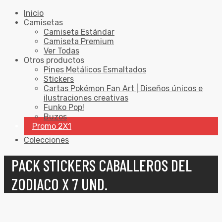
Inicio
Camisetas
Camiseta Estándar
Camiseta Premium
Ver Todas
Otros productos
Pines Metálicos Esmaltados
Stickers
Cartas Pokémon Fan Art | Diseños únicos e
ilustraciones creativas
Funko Pop!
Buzos
Promo 2X1
Colecciones
PACK STICKERS CABALLEROS DEL
ZODIACO X 7 UND.