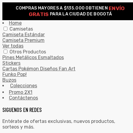
ENVÍO
COMPRAS MAYORES A $135.000 OBTIENEN
0
GRATIS
PARA LA CIUDAD DE BOGOTÁ
Search for:
SEARCH
Home
Camisetas
Camiseta Estándar
Camiseta Premium
Ver todas
Otros Productos
Pines Metálicos Esmaltados
Stickers
Cartas Pokémon Diseños Fan Art
Funko Pop!
Buzos
Colecciones
Promo 2X1
Contáctenos
SIGUENOS EN REDES
Entérate de ofertas exclusivas, nuevos productos,
sorteos y más.