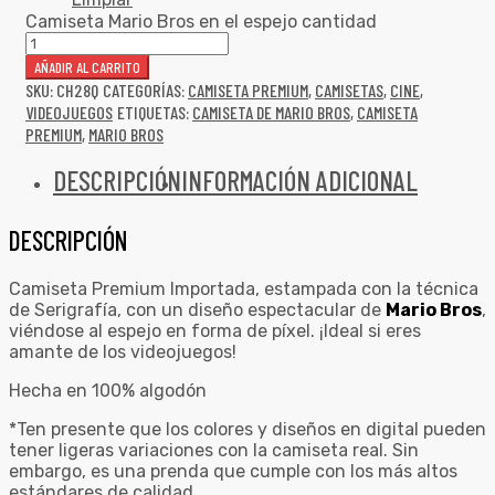
Camiseta Mario Bros en el espejo cantidad
AÑADIR AL CARRITO
SKU:
CH28Q
CATEGORÍAS:
CAMISETA PREMIUM
,
CAMISETAS
,
CINE
,
VIDEOJUEGOS
ETIQUETAS:
CAMISETA DE MARIO BROS
,
CAMISETA
PREMIUM
,
MARIO BROS
DESCRIPCIÓN
INFORMACIÓN ADICIONAL
DESCRIPCIÓN
Camiseta Premium Importada, estampada con la técnica
de Serigrafía, con un diseño espectacular de
Mario Bros
,
viéndose al espejo en forma de píxel. ¡Ideal si eres
amante de los videojuegos!
Hecha en 100% algodón
*Ten presente que los colores y diseños en digital pueden
tener ligeras variaciones con la camiseta real. Sin
embargo, es una prenda que cumple con los más altos
estándares de calidad.