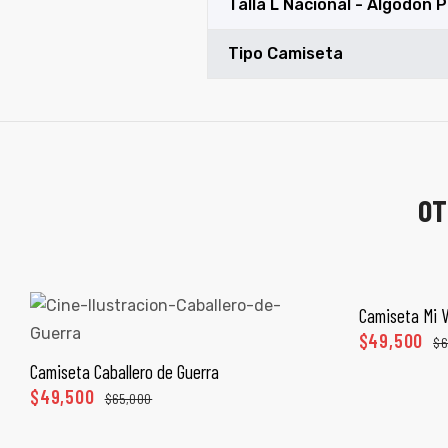
Talla L Nacional - Algodón 
Tipo Camiseta
OT
Camiseta Mi V
SEL
$
49,500
$
6
Camiseta Caballero de Guerra
SELECCIONAR OPCIONES
$
49,500
$
65,000