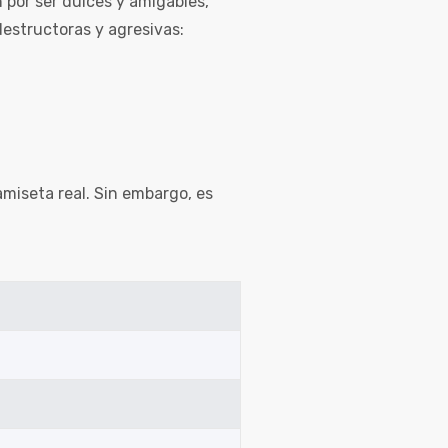
n por ser dulces y amigables,
destructoras y agresivas:
amiseta real. Sin embargo, es