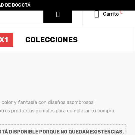
AD DE BOGOTÁ
0
Carrito
X1
COLECCIONES
 color y fantasía con diseños asombrosos!
ros productos geniales para completar tu compra.
TÁ DISPONIBLE PORQUE NO QUEDAN EXISTENCIAS.