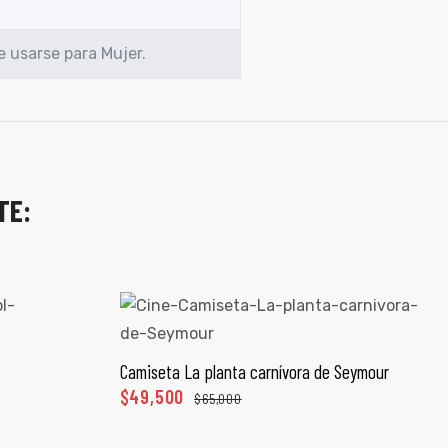
 usarse para Mujer.
TE:
Camiseta La planta carnívora de Seymour
ONES
SELECCIONAR OPCIONES
$
49,500
$
65,000