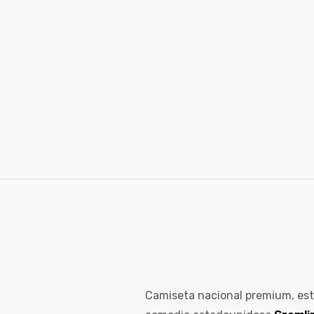
ones
gora
pota |
tra tu
a Store
ales
Camiseta nacional premium, esta