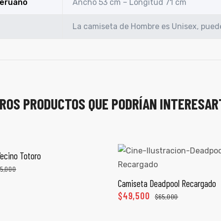
Peruano
Ancho 53 cm – Longitud 71 cm
La camiseta de Hombre es Unisex, puede
ROS PRODUCTOS QUE PODRÍAN INTERESAR
ecino Totoro
ECCIONAR OPCIONES
5,000
Camiseta Deadpool Recargado
SELECCIONAR OPCI
$
49,500
$
65,000