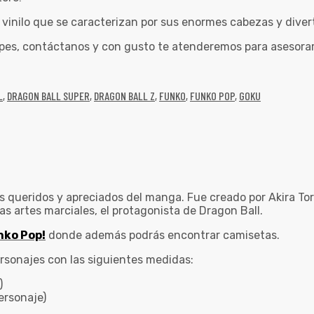
inilo que se caracterizan por sus enormes cabezas y divert
pes, contáctanos y con gusto te atenderemos para asesorar
L
,
DRAGON BALL SUPER
,
DRAGON BALL Z
,
FUNKO
,
FUNKO POP
,
GOKU
 queridos y apreciados del manga. Fue creado por Akira Tor
s artes marciales, el protagonista de Dragon Ball.
nko Pop!
donde además podrás encontrar camisetas.
ersonajes con las siguientes medidas:
)
ersonaje)