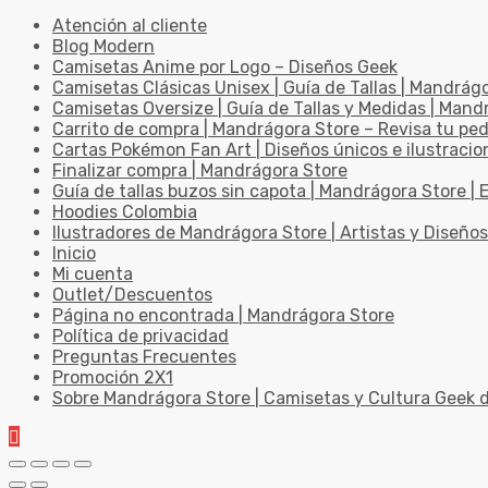
Atención al cliente
Blog Modern
Camisetas Anime por Logo – Diseños Geek
Camisetas Clásicas Unisex | Guía de Tallas | Mandrág
Camisetas Oversize | Guía de Tallas y Medidas | Man
Carrito de compra | Mandrágora Store – Revisa tu pe
Cartas Pokémon Fan Art | Diseños únicos e ilustracio
Finalizar compra | Mandrágora Store
Guía de tallas buzos sin capota | Mandrágora Store | E
Hoodies Colombia
Ilustradores de Mandrágora Store | Artistas y Diseños
Inicio
Mi cuenta
Outlet/Descuentos
Página no encontrada | Mandrágora Store
Política de privacidad
Preguntas Frecuentes
Promoción 2X1
Sobre Mandrágora Store | Camisetas y Cultura Geek 