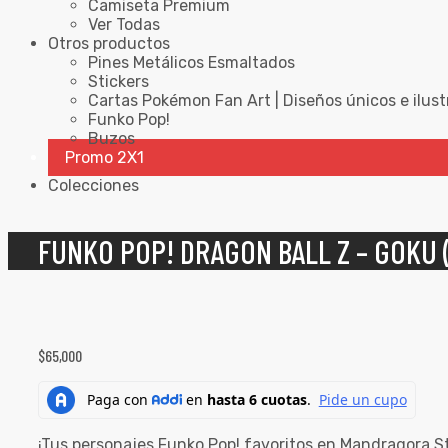
Camiseta Premium
Ver Todas
Otros productos
Pines Metálicos Esmaltados
Stickers
Cartas Pokémon Fan Art | Diseños únicos e ilust
Funko Pop!
Buzos
Promo 2X1
Colecciones
FUNKO POP! DRAGON BALL Z – GOKU (
$
65,000
¡Tus personajes Funko Pop! favoritos en Mandragora S