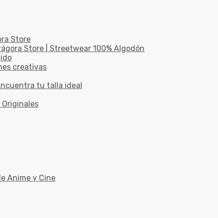
ora Store
drágora Store | Streetwear 100% Algodón
dido
nes creativas
ncuentra tu talla ideal
 Originales
de Anime y Cine