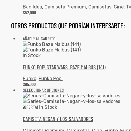
Bad Idea
,
Camiseta Premium
,
Camisetas
,
Cine
,
T
$
52,000
OTROS PRODUCTOS QUE PODRÍAN INTERESARTE:
AÑADIR AL CARRITO
In Stock
FUNKO POP! STAR WARS: BAZE MALBUS (141)
Funko
,
Funko Pop!
$
65,000
SELECCIONAR OPCIONES
¡OFERTA!
In Stock
CAMISETA NEGAN Y LOS SALVADORES
Camiseta Premium
,
Camisetas
,
Cine
,
Funko
,
Funk