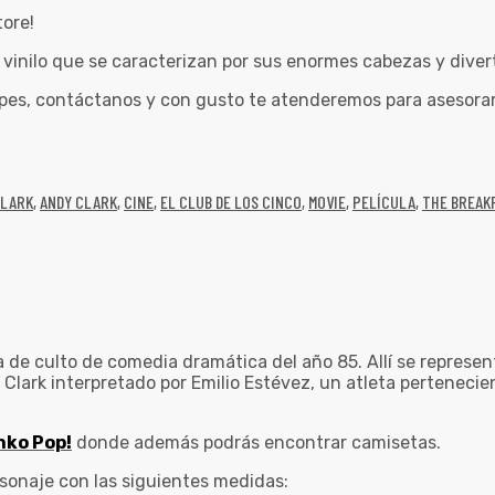
tore!
inilo que se caracterizan por sus enormes cabezas y divert
pes, contáctanos y con gusto te atenderemos para asesorar
CLARK
,
ANDY CLARK
,
CINE
,
EL CLUB DE LOS CINCO
,
MOVIE
,
PELÍCULA
,
THE BREAK
a de culto de comedia dramática del año 85. Allí se represen
lark interpretado por Emilio Estévez, un atleta pertenecien
nko Pop!
donde además podrás encontrar camisetas.
rsonaje con las siguientes medidas: