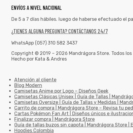
ENVÍOS A NIVEL NACIONAL
De 5 a 7 días hábiles. luego de haberse efectuado el p
¿TIENES ALGUNA PREGUNTA? CONTÁCTANOS 24/7
WhatsApp (057) 310 582 3437
Copyright © 2019 – 2026 Mandrágora Store. Todos los
Hecho por Kata & Andres
Atención al cliente
Blog Modern
Camisetas Anime por Logo – Diseños Geek
Camisetas Clásicas Unisex | Guía de Tallas | Mandrág
Camisetas Oversize | Guía de Tallas y Medidas | Man
Carrito de compra | Mandrágora Store – Revisa tu pe
Cartas Pokémon Fan Art | Diseños únicos e ilustracio
Finalizar compra | Mandrágora Store
Guía de tallas buzos sin capota | Mandrágora Store | E
Hoodies Colombia