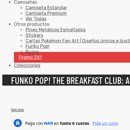
Camisetas
Camiseta Estándar
Camiseta Premium
Ver Todas
Otros productos
Pines Metálicos Esmaltados
Stickers
Cartas Pokémon Fan Art | Diseños únicos e ilust
Funko Pop!
Buzos
Promo 2X1
Colecciones
FUNKO POP! THE BREAKFAST CLUB: 
$
65,000