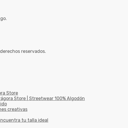
ago.
 derechos reservados.
ora Store
drágora Store | Streetwear 100% Algodón
dido
nes creativas
ncuentra tu talla ideal