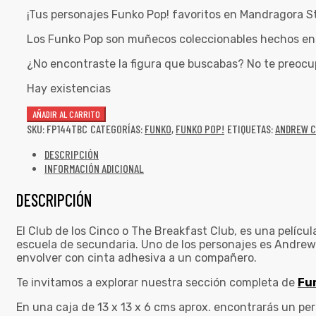
¡Tus personajes Funko Pop! favoritos en Mandragora S
Los Funko Pop son muñecos coleccionables hechos en v
¿No encontraste la figura que buscabas? No te preocu
Hay existencias
AÑADIR AL CARRITO
SKU:
FP144TBC
CATEGORÍAS:
FUNKO
,
FUNKO POP!
ETIQUETAS:
ANDREW 
DESCRIPCIÓN
INFORMACIÓN ADICIONAL
DESCRIPCIÓN
El Club de los Cinco o The Breakfast Club, es una películ
escuela de secundaria. Uno de los personajes es Andrew C
envolver con cinta adhesiva a un compañero.
Te invitamos a explorar nuestra sección completa de
Fu
En una caja de 13 x 13 x 6 cms aprox. encontrarás un pe