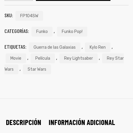
SKU:
FP104SW
CATEGORÍAS:
,
Funko
Funko Pop!
ETIQUETAS:
,
,
Guerra de las Galaxias
Kylo Ren
,
,
,
Movie
Película
Rey Lightsaber
Rey Star
,
Wars
Star Wars
de
DESCRIPCIÓN
INFORMACIÓN ADICIONAL