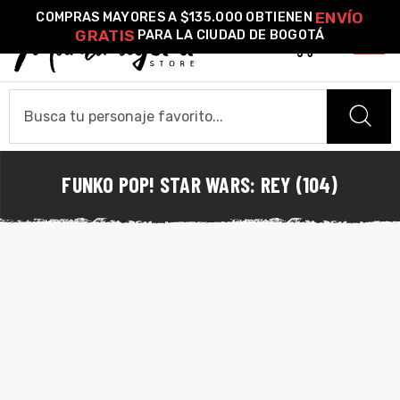
ENVÍO
COMPRAS MAYORES A $135.000 OBTIENEN
GRATIS
PARA LA CIUDAD DE BOGOTÁ
0
o –
| Guía
FUNKO POP! STAR WARS: REY (104)
HOME
re
CAMISETAS
de
gora
Camiseta Estándar
Camiseta Premium
Ver Todas
Algodón
OTROS PRODUCTOS
ágora
Pines Metálicos Esmaltados
Stickers
Cartas Pokémon Diseños Fan Art
Funko Pop!
Buzos
COLECCIONES