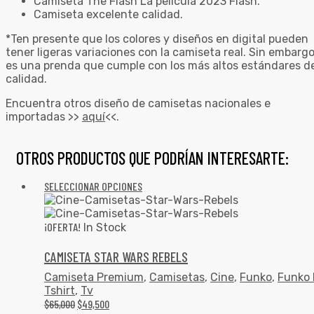
Camiseta The Flash La película 2023 Flash.
Camiseta excelente calidad.
*Ten presente que los colores y diseños en digital pueden
tener ligeras variaciones con la camiseta real. Sin embargo
es una prenda que cumple con los más altos estándares d
calidad.
Encuentra otros diseño de camisetas nacionales e
importadas >>
aquí
<<.
OTROS PRODUCTOS QUE PODRÍAN INTERESARTE:
SELECCIONAR OPCIONES
¡OFERTA!
In Stock
CAMISETA STAR WARS REBELS
Camiseta Premium
,
Camisetas
,
Cine
,
Funko
,
Funko 
Tshirt
,
Tv
$
65,000
$
49,500