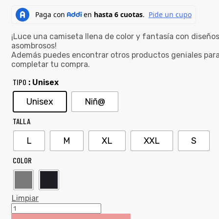
¡Luce una camiseta llena de color y fantasía con diseño
asombrosos!
Además puedes encontrar otros productos geniales par
completar tu compra.
TIPO
: Unisex
Unisex
Niñ@
TALLA
L
M
XL
XXL
S
COLOR
Limpiar