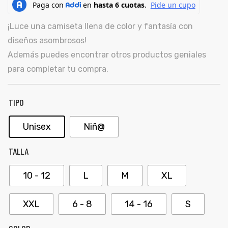
ones
CONTÁCTENOS
¡Luce una camiseta llena de color y fantasía con
diseños asombrosos!
gora
Además puedes encontrar otros productos geniales
SIGUENOS EN REDES
para completar tu compra.
Entérate de ofertas exclusivas, nuevos productos, sorteos
pota |
y más.
tra tu
TIPO
Unisex
Niñ@
TALLA
a Store
ales
10 - 12
L
M
XL
XXL
6 - 8
14 - 16
S