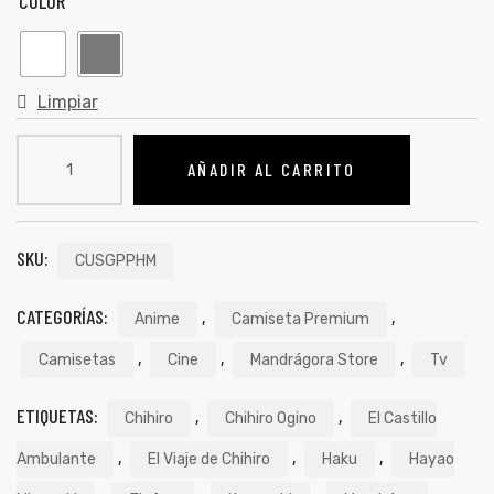
COLOR
Limpiar
AÑADIR AL CARRITO
SKU:
CUSGPPHM
CATEGORÍAS:
,
,
Anime
Camiseta Premium
de
,
,
,
Camisetas
Cine
Mandrágora Store
Tv
ETIQUETAS:
,
,
Chihiro
Chihiro Ogino
El Castillo
,
,
,
Ambulante
El Viaje de Chihiro
Haku
Hayao