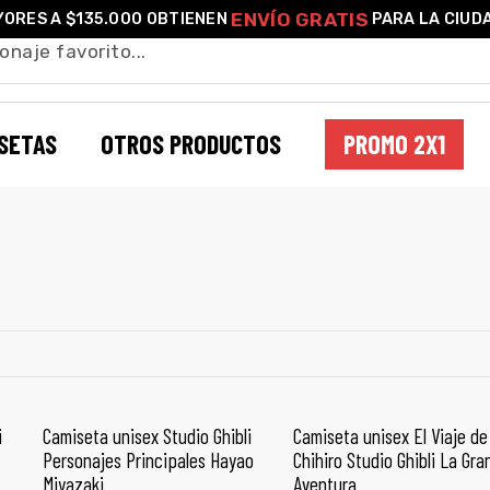
ENVÍO GRATIS
ORES A $135.000 OBTIENEN
PARA LA CIUD
SETAS
OTROS PRODUCTOS
PROMO 2X1
JIUFEN
i
Camiseta unisex Studio Ghibli
Camiseta unisex El Viaje de
SELECCIONAR OPCIONES
SELECCIONAR OPCIONES
Personajes Principales Hayao
Chihiro Studio Ghibli La Gra
Miyazaki
Aventura