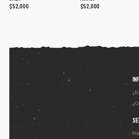
ones
$
52,000
$
52,000
gora
pota |
tra tu
IN
¿Er
a Store
ales
¿Cu
SE
Pr