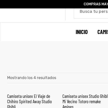
COMPRAS MAY
o –
INICIO
CAMI
| Guía
re
de
gora
os
Algodón
Mostrando los 4 resultados
ágora
Camiseta unisex El Viaje de
Camiseta unisex Studio Ghibl
SELECCIONAR OPCIONES
SELECCIONAR OPCIONES
Chihiro Spirited Away Studio
Mi Vecino Totoro remake
ones
Ghibli
Amines