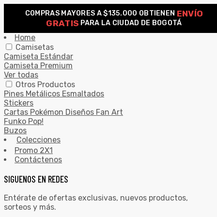
ENVÍO
COMPRAS MAYORES A $135.000 OBTIENEN
0
GRATIS
PARA LA CIUDAD DE BOGOTÁ
Search for:
SEARCH
Home
Camisetas
Camiseta Estándar
Camiseta Premium
Ver todas
Otros Productos
Pines Metálicos Esmaltados
Stickers
Cartas Pokémon Diseños Fan Art
Funko Pop!
Buzos
Colecciones
Promo 2X1
Contáctenos
SIGUENOS EN REDES
Entérate de ofertas exclusivas, nuevos productos,
sorteos y más.