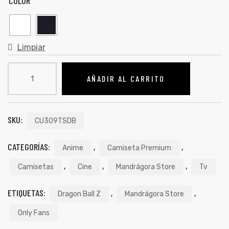
COLOR
Limpiar
AÑADIR AL CARRITO
SKU:
CU309TSDB
CATEGORÍAS:
,
,
Anime
Camiseta Premium
de
,
,
,
Camisetas
Cine
Mandrágora Store
Tv
ETIQUETAS:
,
,
Dragon Ball Z
Mandrágora Store
Only Fans