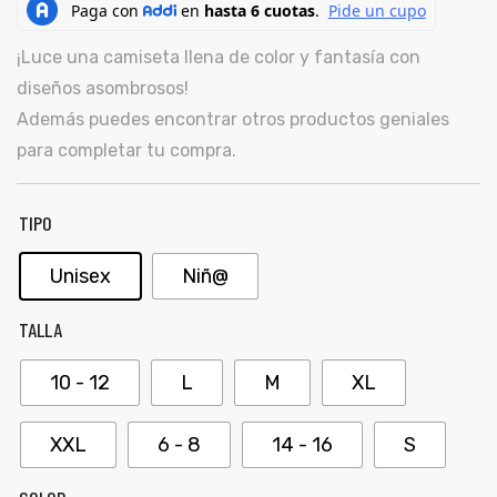
ones
CONTÁCTENOS
¡Luce una camiseta llena de color y fantasía con
diseños asombrosos!
gora
Además puedes encontrar otros productos geniales
SIGUENOS EN REDES
para completar tu compra.
Entérate de ofertas exclusivas, nuevos productos, sorteos
pota |
y más.
tra tu
TIPO
Unisex
Niñ@
TALLA
a Store
ales
10 - 12
L
M
XL
XXL
6 - 8
14 - 16
S