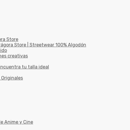
ora Store
drágora Store | Streetwear 100% Algodón
dido
nes creativas
ncuentra tu talla ideal
 Originales
de Anime y Cine