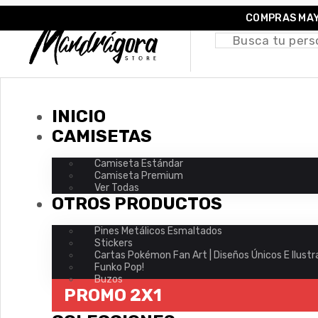
COMPRAS MAY
INICIO
CAMISETAS
Camiseta Estándar
Camiseta Premium
Ver Todas
OTROS PRODUCTOS
Pines Metálicos Esmaltados
Stickers
Cartas Pokémon Fan Art | Diseños Únicos E Ilust
Funko Pop!
Buzos
PROMO 2X1