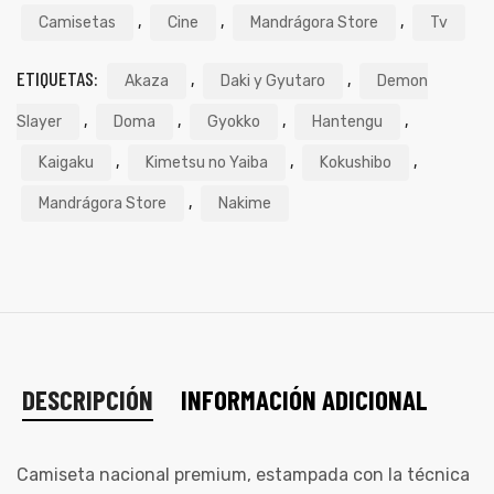
,
,
,
Camisetas
Cine
Mandrágora Store
Tv
ETIQUETAS:
,
,
Akaza
Daki y Gyutaro
Demon
,
,
,
,
Slayer
Doma
Gyokko
Hantengu
,
,
,
Kaigaku
Kimetsu no Yaiba
Kokushibo
,
Mandrágora Store
Nakime
DESCRIPCIÓN
INFORMACIÓN ADICIONAL
Camiseta nacional premium, estampada con la técnica