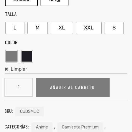
TALLA
L
M
XL
XXL
S
COLOR
Limpiar
AÑADIR AL CARRITO
SKU:
CUDSMLIC
CATEGORÍAS:
,
,
Anime
Camiseta Premium