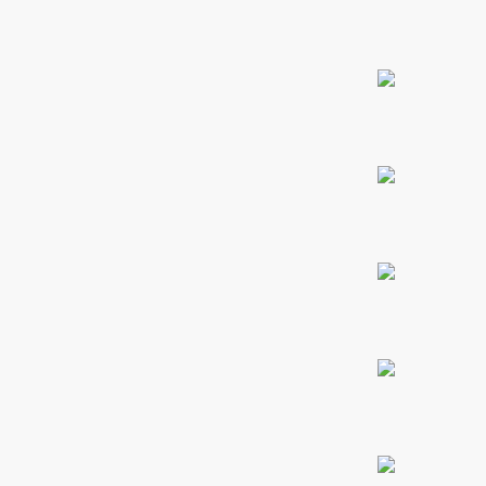
PROMO 2X1
ones
CONTÁCTENOS
gora
SIGUENOS EN REDES
pota |
Entérate de ofertas exclusivas, nuevos productos, sorteos
tra tu
y más.
a Store
ales