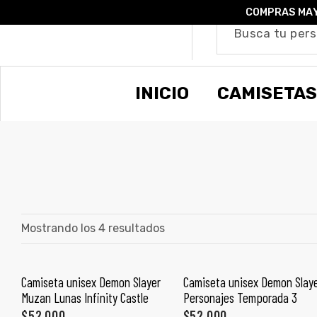
COMPRAS MAY
o –
INICIO
CAMISETAS
| Guía
re
de
gora
os
Algodón
Mostrando los 4 resultados
ágora
Camiseta unisex Demon Slayer
Camiseta unisex Demon Slay
SELECCIONAR OPCIONES
SELECCIONAR OPCIONES
Muzan Lunas Infinity Castle
Personajes Temporada 3
ones
$
52,000
$
52,000