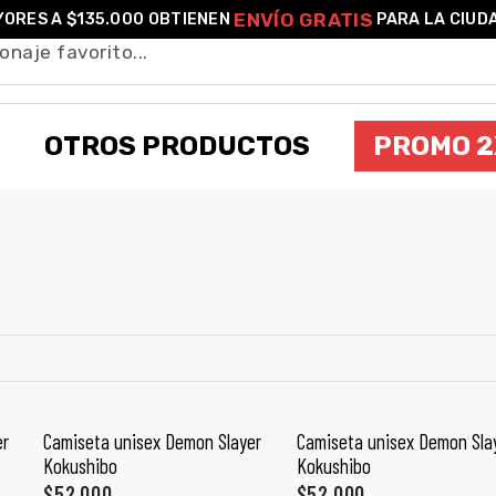
ENVÍO GRATIS
ORES A $135.000 OBTIENEN
PARA LA CIUD
OTROS PRODUCTOS
PROMO 2
KOKUSHIBO
er
Camiseta unisex Demon Slayer
Camiseta unisex Demon Sla
SELECCIONAR OPCIONES
SELECCIONAR OPCIONES
Kokushibo
Kokushibo
$
52,000
$
52,000