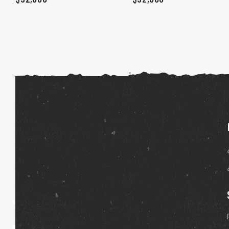
ones
gora
pota |
tra tu
a Store
ales