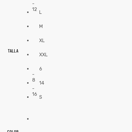
-
12
L
M
XL
TALLA
XXL
6
-
8
14
-
16
S
COLOR