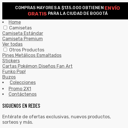
ENVÍO
COMPRAS MAYORES A $135.000 OBTIENEN
0
GRATIS
PARA LA CIUDAD DE BOGOTÁ
Search for:
SEARCH
Home
Camisetas
Camiseta Estándar
Camiseta Premium
Ver todas
Otros Productos
Pines Metálicos Esmaltados
Stickers
Cartas Pokémon Diseños Fan Art
Funko Pop!
Buzos
Colecciones
Promo 2X1
Contáctenos
SIGUENOS EN REDES
Entérate de ofertas exclusivas, nuevos productos,
sorteos y más.