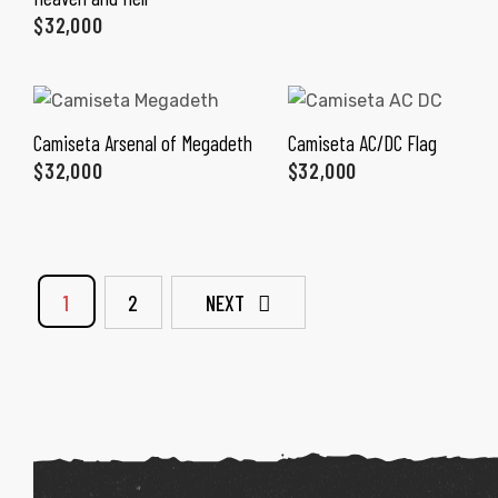
$
32,000
Camiseta Arsenal of Megadeth
Camiseta AC/DC Flag
SELECCIONAR OPCIONES
SELECCIONAR OPCIONES
$
32,000
$
32,000
1
2
NEXT
de