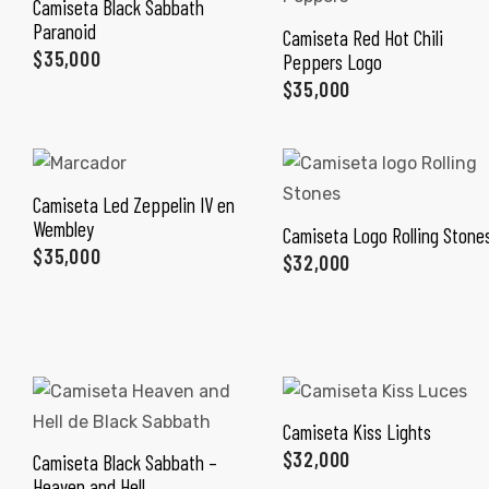
Camiseta Black Sabbath
SELECCIONAR OPCIONES
ones
Paranoid
Camiseta Red Hot Chili
SELECCIONAR OPCIONES
$
35,000
Peppers Logo
$
35,000
gora
pota |
Camiseta Led Zeppelin IV en
tra tu
SELECCIONAR OPCIONES
Wembley
Camiseta Logo Rolling Stone
SELECCIONAR OPCIONES
$
35,000
$
32,000
a Store
ales
Camiseta Kiss Lights
SELECCIONAR OPCIONES
$
32,000
Camiseta Black Sabbath –
SELECCIONAR OPCIONES
Heaven and Hell