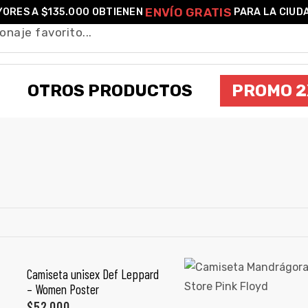
ENVÍO GRATIS
ORES A $135.000 OBTIENEN
PARA LA CIUD
OTROS PRODUCTOS
PROMO 2
ROCK
Camiseta unisex Def Leppard
SELECCIONAR OPCIONES
– Women Poster
$
52,000