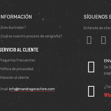
INFORMACIÓN
SÍGUENOS 
¿Eres ilustrador?
Entérate de ofer
¿Cuál es nuestro proceso de serigrafía?
SERVICIO AL CLIENTE
Preguntas Frecuentes
ENV
De 5
Política de privacidad
pago
Atención al cliente
¿Ti
Email:
info@mandragorastore.com
Wha