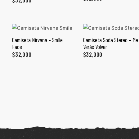
$
32,000
Camiseta Nirvana – Smile
Camiseta Soda Stereo – Me
SELECCIONAR OPCIONES
SELECCIONAR OPCIONES
Face
Verás Volver
$
32,000
$
32,000