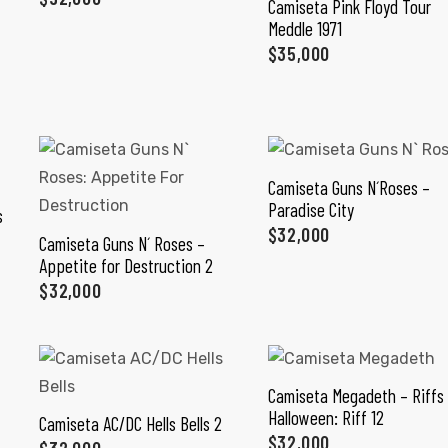
Camiseta Pink Floyd Tour
SELECCIONAR OPCIONES
Meddle 1971
$
35,000
Camiseta Guns N´Roses –
SELECCIONAR OPCIONES
Paradise City
s
$
32,000
Camiseta Guns N´ Roses –
SELECCIONAR OPCIONES
Appetite for Destruction 2
$
32,000
Camiseta Megadeth – Riffs 
SELECCIONAR OPCIONES
Halloween: Riff 12
Camiseta AC/DC Hells Bells 2
SELECCIONAR OPCIONES
$
32,000