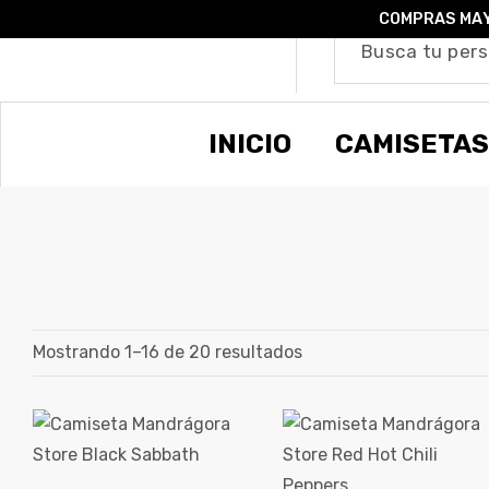
COMPRAS MAY
o –
INICIO
CAMISETAS
| Guía
re
de
gora
os
Algodón
Mostrando 1–16 de 20 resultados
ágora
ones