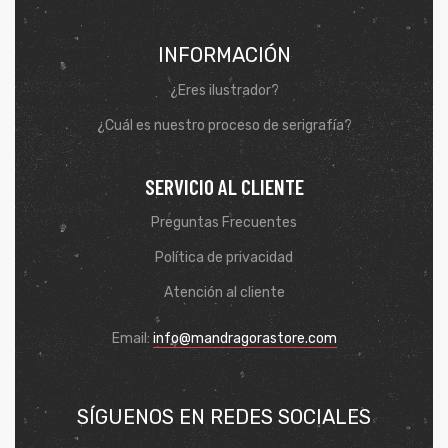
INFORMACIÓN
¿Eres ilustrador?
¿Cuál es nuestro proceso de serigrafía?
SERVICIO AL CLIENTE
Preguntas Frecuentes
Política de privacidad
Atención al cliente
de
Email:
info@mandragorastore.com
SÍGUENOS EN REDES SOCIALES