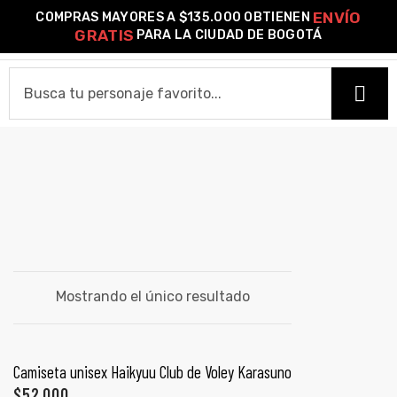
ENVÍO
COMPRAS MAYORES A $135.000 OBTIENEN
0
GRATIS
PARA LA CIUDAD DE BOGOTÁ
o –
CLUB DE VOLEY KARASUNO
HOME
| Guía
re
CAMISETAS
de
Camiseta Estándar
Camiseta Premium
Ver Todas
gora
OTROS PRODUCTOS
Algodón
Mostrando el único resultado
Pines Metálicos Esmaltados
Stickers
Cartas Pokémon Diseños Fan Art
Funko Pop!
Buzos
ágora
COLECCIONES
SELECCIONAR OPCIONES
Camiseta unisex Haikyuu Club de Voley Karasuno
PROMO 2X1
$
52,000