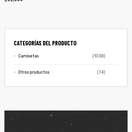
ones
CONTÁCTENOS
gora
SIGUENOS EN REDES
CATEGORÍAS DEL PRODUCTO
Entérate de ofertas exclusivas, nuevos productos, sorteos
pota |
y más.
tra tu
Camisetas
(1038)
Otros productos
(74)
a Store
ales