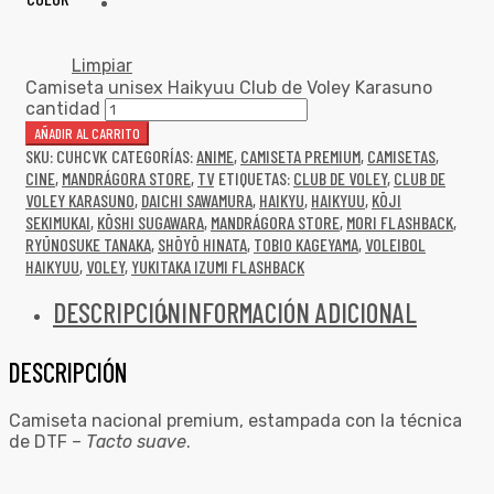
Limpiar
Camiseta unisex Haikyuu Club de Voley Karasuno
cantidad
AÑADIR AL CARRITO
SKU:
CUHCVK
CATEGORÍAS:
ANIME
,
CAMISETA PREMIUM
,
CAMISETAS
,
CINE
,
MANDRÁGORA STORE
,
TV
ETIQUETAS:
CLUB DE VOLEY
,
CLUB DE
VOLEY KARASUNO
,
DAICHI SAWAMURA
,
HAIKYU
,
HAIKYUU
,
KŌJI
SEKIMUKAI
,
KŌSHI SUGAWARA
,
MANDRÁGORA STORE
,
MORI FLASHBACK
,
RYŪNOSUKE TANAKA
,
SHŌYŌ HINATA
,
TOBIO KAGEYAMA
,
VOLEIBOL
HAIKYUU
,
VOLEY
,
YUKITAKA IZUMI FLASHBACK
DESCRIPCIÓN
INFORMACIÓN ADICIONAL
DESCRIPCIÓN
Camiseta nacional premium, estampada con la técnica
de DTF –
Tacto suave
.