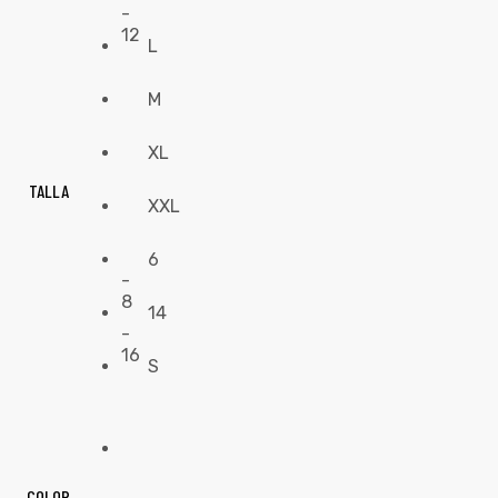
-
12
L
M
XL
TALLA
XXL
6
-
8
14
-
16
S
COLOR