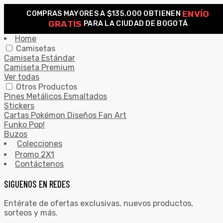
ENVÍO
COMPRAS MAYORES A $135.000 OBTIENEN
0
GRATIS
PARA LA CIUDAD DE BOGOTÁ
Search for:
SEARCH
Home
Camisetas
Camiseta Estándar
Camiseta Premium
Ver todas
Otros Productos
Pines Metálicos Esmaltados
Stickers
Cartas Pokémon Diseños Fan Art
Funko Pop!
Buzos
Colecciones
Promo 2X1
Contáctenos
SIGUENOS EN REDES
Entérate de ofertas exclusivas, nuevos productos,
sorteos y más.