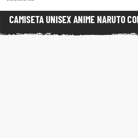
ones
CAMISETA UNISEX ANIME NARUTO CO
gora
pota |
tra tu
a Store
ales