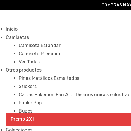
COMPRAS MAY
Inicio
o –
Camisetas
Camiseta Estándar
Camiseta Premium
| Guía
Ver Todas
re
Otros productos
de
Pines Metálicos Esmaltados
gora
Stickers
os
Algodón
Cartas Pokémon Fan Art | Diseños únicos e ilustrac
Funko Pop!
ágora
Buzos
Promo 2X1
ones
Colecciones