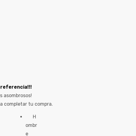
referencia!!!
os asombrosos!
a completar tu compra.
H
ombr
e