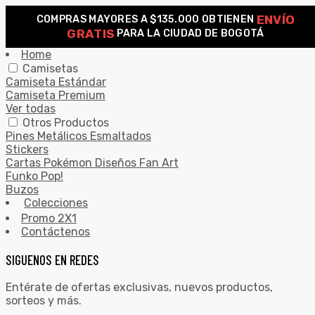
ENVÍO
COMPRAS MAYORES A $135.000 OBTIENEN
0
GRATIS
PARA LA CIUDAD DE BOGOTÁ
Search for:
SEARCH
Home
Camisetas
Camiseta Estándar
Camiseta Premium
Ver todas
Otros Productos
Pines Metálicos Esmaltados
Stickers
Cartas Pokémon Diseños Fan Art
Funko Pop!
Buzos
Colecciones
Promo 2X1
Contáctenos
SIGUENOS EN REDES
Entérate de ofertas exclusivas, nuevos productos,
sorteos y más.