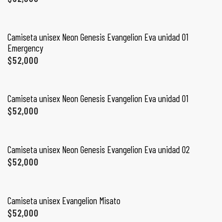
ones
SELECCIONAR OPCIONES
CONTÁCTENOS
Camiseta unisex Neon Genesis Evangelion Eva unidad 01
gora
Emergency
$
52,000
SIGUENOS EN REDES
SELECCIONAR OPCIONES
Entérate de ofertas exclusivas, nuevos productos, sorteos
pota |
y más.
tra tu
Camiseta unisex Neon Genesis Evangelion Eva unidad 01
$
52,000
SELECCIONAR OPCIONES
Camiseta unisex Neon Genesis Evangelion Eva unidad 02
a Store
$
52,000
ales
SELECCIONAR OPCIONES
Camiseta unisex Evangelion Misato
$
52,000