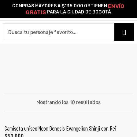
ENVÍO
COMPRAS MAYORES A $135.000 OBTIENEN
0
GRATIS
PARA LA CIUDAD DE BOGOTÁ
o –
EVANGELION
HOME
| Guía
re
CAMISETAS
de
Camiseta Estándar
Camiseta Premium
Ver Todas
gora
OTROS PRODUCTOS
Algodón
Mostrando los 10 resultados
Pines Metálicos Esmaltados
Stickers
Cartas Pokémon Diseños Fan Art
Funko Pop!
Buzos
ágora
COLECCIONES
SELECCIONAR OPCIONES
Camiseta unisex Neon Genesis Evangelion Shinji con Rei
PROMO 2X1
$
52,000