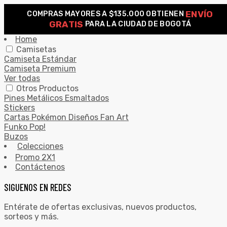
ENVÍO
COMPRAS MAYORES A $135.000 OBTIENEN
0
GRATIS
PARA LA CIUDAD DE BOGOTÁ
Search for:
SEARCH
Home
Camisetas
Camiseta Estándar
Camiseta Premium
Ver todas
Otros Productos
Pines Metálicos Esmaltados
Stickers
Cartas Pokémon Diseños Fan Art
Funko Pop!
Buzos
Colecciones
Promo 2X1
Contáctenos
SIGUENOS EN REDES
Entérate de ofertas exclusivas, nuevos productos,
sorteos y más.