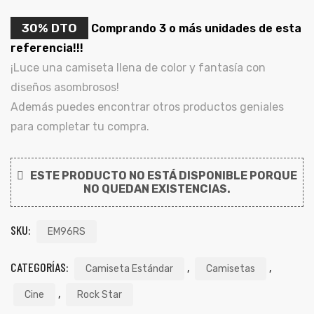
ones
30% DTO
CONTÁCTENOS
Comprando 3 o más unidades de esta
referencia!!!
gora
¡Luce una camiseta llena de color y fantasía con
SIGUENOS EN REDES
diseños asombrosos!
Además puedes encontrar otros productos geniales
Entérate de ofertas exclusivas, nuevos productos, sorteos
pota |
para completar tu compra.
y más.
tra tu
ESTE PRODUCTO NO ESTÁ DISPONIBLE PORQUE
NO QUEDAN EXISTENCIAS.
a Store
SKU:
EM96RS
ales
CATEGORÍAS:
,
,
Camiseta Estándar
Camisetas
,
Cine
Rock Star