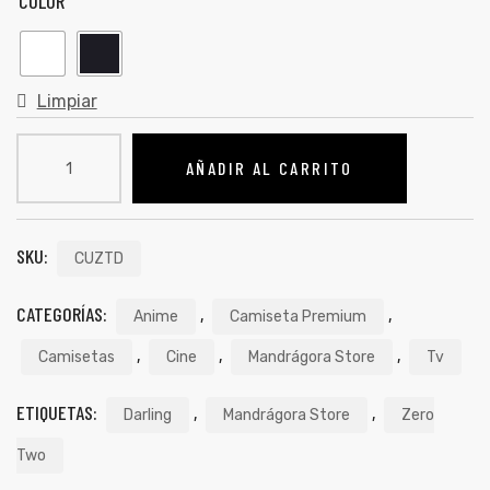
COLOR
Limpiar
AÑADIR AL CARRITO
SKU:
CUZTD
CATEGORÍAS:
,
,
Anime
Camiseta Premium
de
,
,
,
Camisetas
Cine
Mandrágora Store
Tv
ETIQUETAS:
,
,
Darling
Mandrágora Store
Zero
Two