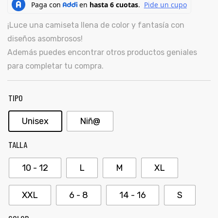
ones
CONTÁCTENOS
¡Luce una camiseta llena de color y fantasía con
diseños asombrosos!
gora
Además puedes encontrar otros productos geniales
SIGUENOS EN REDES
para completar tu compra.
Entérate de ofertas exclusivas, nuevos productos, sorteos
pota |
y más.
tra tu
TIPO
Unisex
Niñ@
TALLA
a Store
ales
10 - 12
L
M
XL
XXL
6 - 8
14 - 16
S