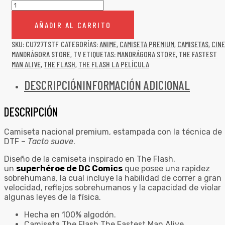
AÑADIR AL CARRITO
SKU:
CU727TSTF
CATEGORÍAS:
ANIME
,
CAMISETA PREMIUM
,
CAMISETAS
,
CINE
MANDRÁGORA STORE
,
TV
ETIQUETAS:
MANDRÁGORA STORE
,
THE FASTEST
MAN ALIVE
,
THE FLASH
,
THE FLASH LA PELÍCULA
DESCRIPCIÓN
INFORMACIÓN ADICIONAL
DESCRIPCIÓN
Camiseta nacional premium, estampada con la técnica de
DTF –
Tacto suave
.
Diseño de la camiseta inspirado en The Flash,
un
superhéroe de DC Comics
que posee una rapidez
sobrehumana, la cual incluye la habilidad de correr a gran
velocidad, reflejos sobrehumanos y la capacidad de violar
algunas leyes de la física.
Hecha en 100% algodón.
Camiseta The Flash The Fastest Man Alive.