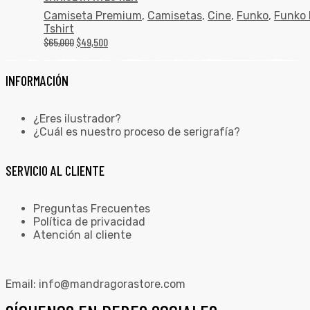
Camiseta Premium
,
Camisetas
,
Cine
,
Funko
,
Funko 
Tshirt
$
65,000
$
49,500
INFORMACIÓN
¿Eres ilustrador?
¿Cuál es nuestro proceso de serigrafía?
SERVICIO AL CLIENTE
Preguntas Frecuentes
Política de privacidad
Atención al cliente
Email:
info@mandragorastore.com