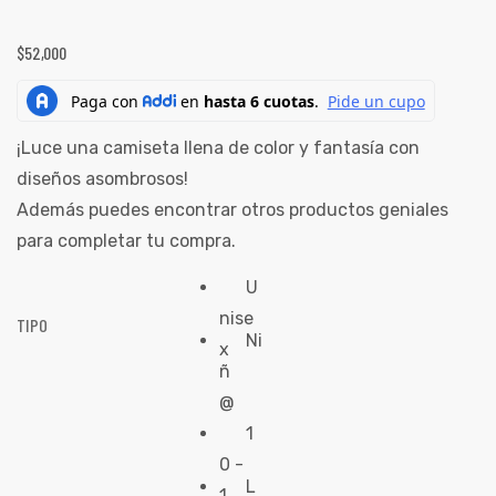
ones
CONTÁCTENOS
$
52,000
gora
SIGUENOS EN REDES
¡Luce una camiseta llena de color y fantasía con
Entérate de ofertas exclusivas, nuevos productos, sorteos
pota |
diseños asombrosos!
y más.
tra tu
Además puedes encontrar otros productos geniales
para completar tu compra.
U
nise
TIPO
a Store
Ni
x
ales
ñ
@
1
0 -
L
1