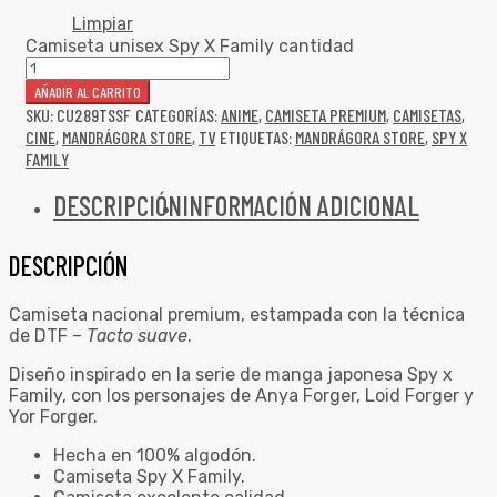
Limpiar
Camiseta unisex Spy X Family cantidad
AÑADIR AL CARRITO
SKU:
CU289TSSF
CATEGORÍAS:
ANIME
,
CAMISETA PREMIUM
,
CAMISETAS
,
CINE
,
MANDRÁGORA STORE
,
TV
ETIQUETAS:
MANDRÁGORA STORE
,
SPY X
FAMILY
DESCRIPCIÓN
INFORMACIÓN ADICIONAL
DESCRIPCIÓN
Camiseta nacional premium, estampada con la técnica
de DTF –
Tacto suave
.
Diseño inspirado en la serie de manga japonesa Spy x
Family, con los personajes de Anya Forger, Loid Forger y
Yor Forger.
Hecha en 100% algodón.
Camiseta Spy X Family.