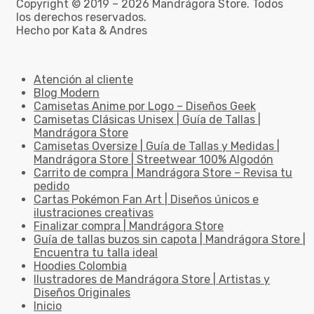
Copyright © 2019 – 2026 Mandrágora Store. Todos
los derechos reservados.
Hecho por Kata & Andres
Atención al cliente
Blog Modern
Camisetas Anime por Logo – Diseños Geek
Camisetas Clásicas Unisex | Guía de Tallas |
Mandrágora Store
Camisetas Oversize | Guía de Tallas y Medidas |
Mandrágora Store | Streetwear 100% Algodón
Carrito de compra | Mandrágora Store – Revisa tu
pedido
Cartas Pokémon Fan Art | Diseños únicos e
ilustraciones creativas
Finalizar compra | Mandrágora Store
Guía de tallas buzos sin capota | Mandrágora Store |
Encuentra tu talla ideal
Hoodies Colombia
Ilustradores de Mandrágora Store | Artistas y
Diseños Originales
Inicio