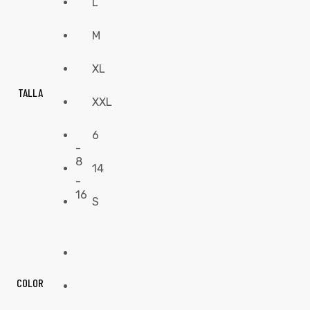
L
M
XL
TALLA
XXL
6
-
8
14
-
16
S
COLOR