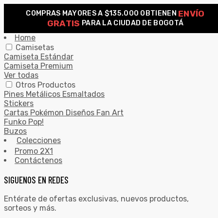
ENVÍO
COMPRAS MAYORES A $135.000 OBTIENEN
0
GRATIS
PARA LA CIUDAD DE BOGOTÁ
Search for:
SEARCH
Home
Camisetas
Camiseta Estándar
Camiseta Premium
Ver todas
Otros Productos
Pines Metálicos Esmaltados
Stickers
Cartas Pokémon Diseños Fan Art
Funko Pop!
Buzos
Colecciones
Promo 2X1
Contáctenos
SIGUENOS EN REDES
Entérate de ofertas exclusivas, nuevos productos,
sorteos y más.