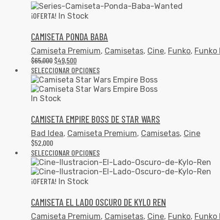
¡OFERTA!
In Stock
CAMISETA PONDA BABA
Camiseta Premium
,
Camisetas
,
Cine
,
Funko
,
Funko 
$
65,000
$
49,500
SELECCIONAR OPCIONES
In Stock
CAMISETA EMPIRE BOSS DE STAR WARS
Bad Idea
,
Camiseta Premium
,
Camisetas
,
Cine
$
52,000
SELECCIONAR OPCIONES
¡OFERTA!
In Stock
CAMISETA EL LADO OSCURO DE KYLO REN
Camiseta Premium
,
Camisetas
,
Cine
,
Funko
,
Funko 