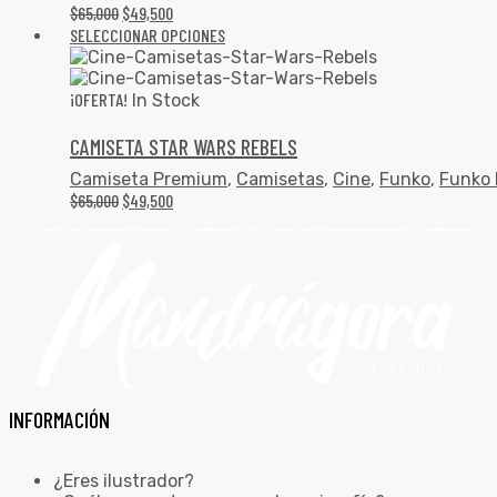
$
65,000
$
49,500
SELECCIONAR OPCIONES
¡OFERTA!
In Stock
CAMISETA STAR WARS REBELS
Camiseta Premium
,
Camisetas
,
Cine
,
Funko
,
Funko 
$
65,000
$
49,500
INFORMACIÓN
¿Eres ilustrador?