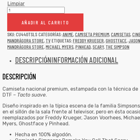
Limpiar
AÑADIR AL CARRITO
SKU:
CU440TSLS
CATEGORÍAS:
ANIME
,
CAMISETA PREMIUM
,
CAMISETAS
,
CIN
MANDRÁGORA STORE
,
TV
ETIQUETAS:
FREDDY KRUEGER
,
GHOSTFACE
,
JASO
MANDRÁGORA STORE
,
MICHAEL MYERS
,
PINHEAD
,
SCARY
,
THE SIMPSON
DESCRIPCIÓN
INFORMACIÓN ADICIONAL
DESCRIPCIÓN
Camiseta nacional premium, estampada con la técnica de
DTF –
Tacto suave
.
Diseño inspirado en la típica escena de la familia Simpsons
en el sillón de la sala frente al televisor, pero en ésta ocas
reemplazados por Freddy Krueger, Jason Voorhees, Michae
Myers, Ghostface y Pinhead.
Hecha en 100% algodón.