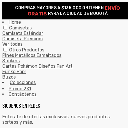
ENVÍO
COMPRAS MAYORES A $135.000 OBTIENEN
0
GRATIS
PARA LA CIUDAD DE BOGOTÁ
Search for:
SEARCH
Home
Camisetas
Camiseta Estándar
Camiseta Premium
Ver todas
Otros Productos
Pines Metálicos Esmaltados
Stickers
Cartas Pokémon Diseños Fan Art
Funko Pop!
Buzos
Colecciones
Promo 2X1
Contáctenos
SIGUENOS EN REDES
Entérate de ofertas exclusivas, nuevos productos,
sorteos y más.