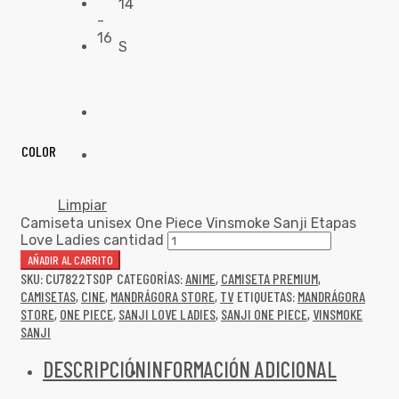
14
-
16
S
COLOR
Limpiar
Camiseta unisex One Piece Vinsmoke Sanji Etapas
Love Ladies cantidad
AÑADIR AL CARRITO
SKU:
CU7822TSOP
CATEGORÍAS:
ANIME
,
CAMISETA PREMIUM
,
CAMISETAS
,
CINE
,
MANDRÁGORA STORE
,
TV
ETIQUETAS:
MANDRÁGORA
STORE
,
ONE PIECE
,
SANJI LOVE LADIES
,
SANJI ONE PIECE
,
VINSMOKE
SANJI
DESCRIPCIÓN
INFORMACIÓN ADICIONAL