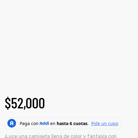
ones
CONTÁCTENOS
gora
SIGUENOS EN REDES
Entérate de ofertas exclusivas, nuevos productos, sorteos
pota |
y más.
tra tu
a Store
$
52,000
ales
¡Luce una camiseta llena de color y fantasía con