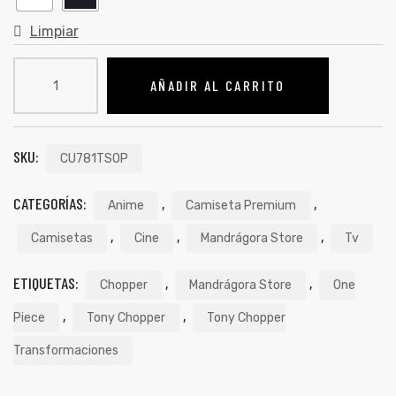
Limpiar
AÑADIR AL CARRITO
SKU:
CU781TSOP
CATEGORÍAS:
,
,
Anime
Camiseta Premium
,
,
,
Camisetas
Cine
Mandrágora Store
Tv
ETIQUETAS:
,
,
Chopper
Mandrágora Store
One
,
,
Piece
Tony Chopper
Tony Chopper
Transformaciones