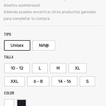
diseños asombrosos!
Además puedes encontrar otros productos geniales
para completar tu compra.
TIPO
Unisex
Niñ@
TALLA
10 - 12
L
M
XL
de
XXL
6 - 8
14 - 16
S
COLOR