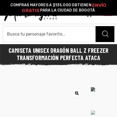
ENVÍO
COMPRAS MAYORES A $135.000 OBTIENEN
GRATIS
PARA LA CIUDAD DE BOGOTÁ
0
o –
CAMISETA UNISEX DRAGÓN BALL Z FREEZER
| Guía
HOME
TRANSFORMACIÓN PERFECTA ATACA
re
CAMISETAS
de
gora
Camiseta Estándar
Camiseta Premium
Ver Todas
Algodón
OTROS PRODUCTOS
ágora
Pines Metálicos Esmaltados
Stickers
Cartas Pokémon Diseños Fan Art
Funko Pop!
Buzos
🔍
COLECCIONES