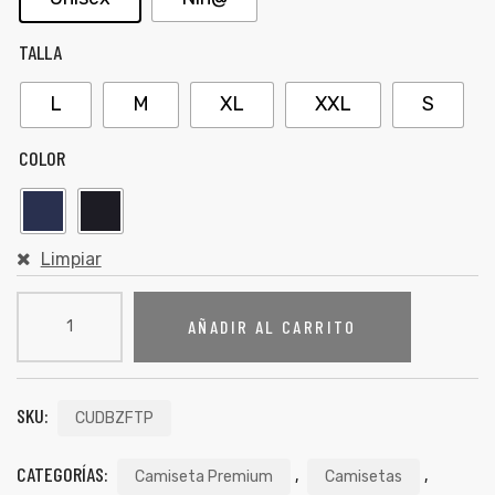
TALLA
L
M
XL
XXL
S
COLOR
Limpiar
AÑADIR AL CARRITO
SKU:
CUDBZFTP
CATEGORÍAS:
,
,
Camiseta Premium
Camisetas