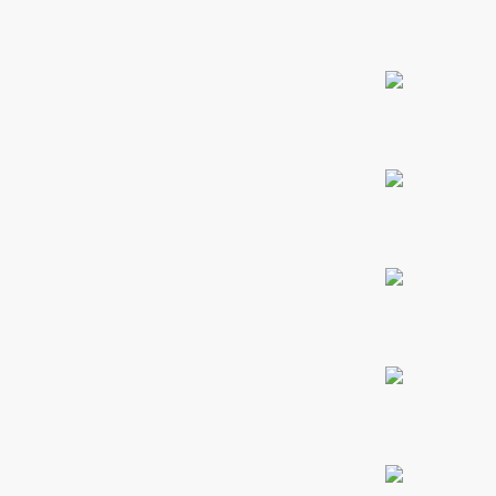
PROMO 2X1
ones
CONTÁCTENOS
gora
SIGUENOS EN REDES
pota |
Entérate de ofertas exclusivas, nuevos productos, sorteos
tra tu
y más.
a Store
ales