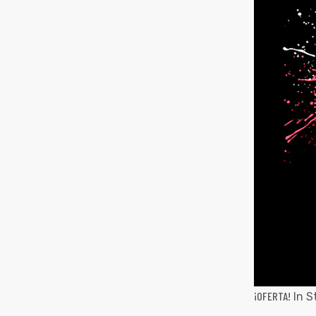
¡OFERTA!
In S