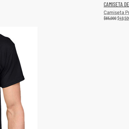
CAMISETA D
Camiseta 
$
65,000
$
49,50