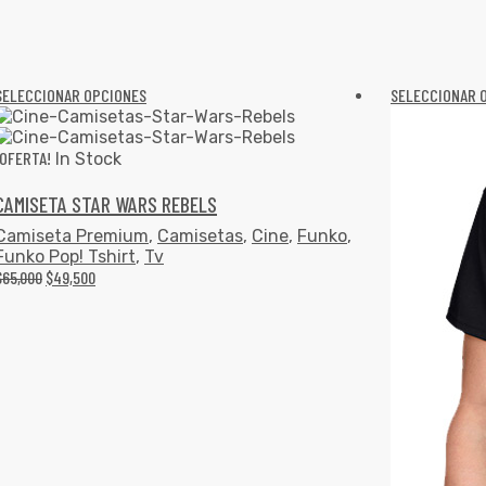
SELECCIONAR OPCIONES
SELECCIONAR 
¡OFERTA!
In Stock
CAMISETA STAR WARS REBELS
Camiseta Premium
,
Camisetas
,
Cine
,
Funko
,
Funko Pop! Tshirt
,
Tv
$
65,000
$
49,500