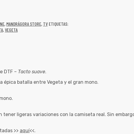
INE
,
MANDRÁGORA STORE
,
TV
ETIQUETAS:
TA
,
VEGETA
e DTF –
Tacto suave
.
a épica batalla entre Vegeta y el gran mono.
 mono.
en tener ligeras variaciones con la camiseta real. Sin emba
rtadas >>
aquí
<<.