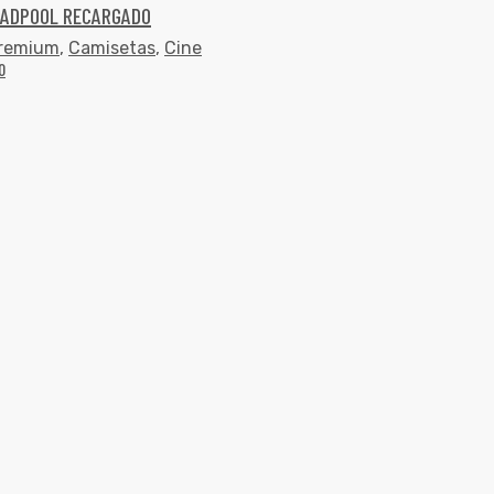
EADPOOL RECARGADO
Premium
,
Camisetas
,
Cine
0