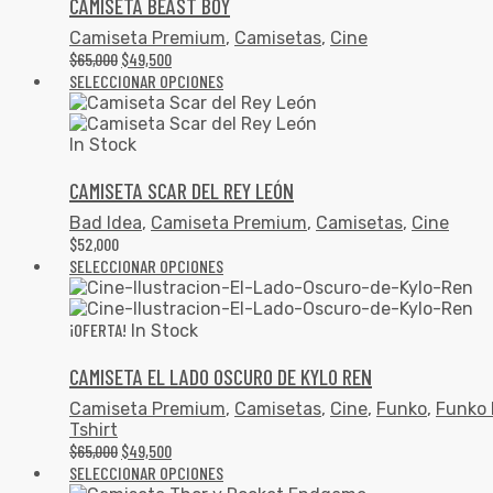
CAMISETA BEAST BOY
Camiseta Premium
,
Camisetas
,
Cine
$
65,000
$
49,500
SELECCIONAR OPCIONES
In Stock
CAMISETA SCAR DEL REY LEÓN
Bad Idea
,
Camiseta Premium
,
Camisetas
,
Cine
$
52,000
SELECCIONAR OPCIONES
¡OFERTA!
In Stock
CAMISETA EL LADO OSCURO DE KYLO REN
Camiseta Premium
,
Camisetas
,
Cine
,
Funko
,
Funko 
Tshirt
$
65,000
$
49,500
SELECCIONAR OPCIONES