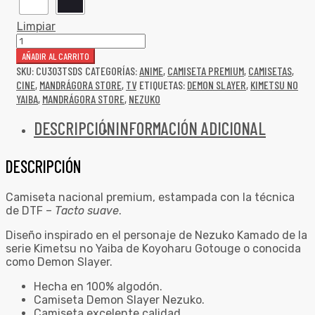
Limpiar
AÑADIR AL CARRITO
SKU:
CU303TSDS
CATEGORÍAS:
ANIME
,
CAMISETA PREMIUM
,
CAMISETAS
,
CINE
,
MANDRÁGORA STORE
,
TV
ETIQUETAS:
DEMON SLAYER
,
KIMETSU NO
YAIBA
,
MANDRÁGORA STORE
,
NEZUKO
DESCRIPCIÓN
INFORMACIÓN ADICIONAL
DESCRIPCIÓN
Camiseta nacional premium, estampada con la técnica
de DTF –
Tacto suave
.
Diseño inspirado en el personaje de Nezuko Kamado de la
serie Kimetsu no Yaiba de Koyoharu Gotouge o conocida
como Demon Slayer.
Hecha en 100% algodón.
Camiseta Demon Slayer Nezuko.
Camiseta excelente calidad.