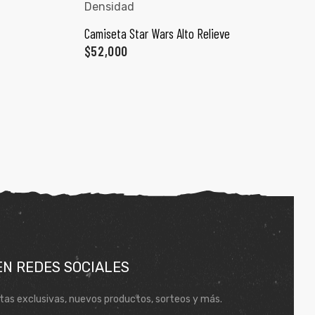
ONES
Camiseta Star Wars Alto Relieve
SELECCIONAR OPCIONES
$
52,000
EN REDES SOCIALES
tas exclusivas, nuevos productos, sorteos y más.