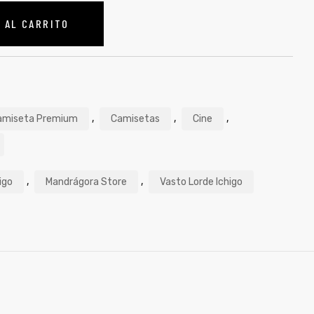
 AL CARRITO
,
,
,
amiseta Premium
Camisetas
Cine
,
,
igo
Mandrágora Store
Vasto Lorde Ichigo