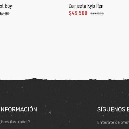
st Boy
Camiseta Kylo Ren
ECCIONAR OPCIONES
SELECCIONAR OPCI
$
49,500
5,000
$
65,000
INFORMACIÓN
SÍGUENOS 
¿Eres ilustrador?
Entérate de ofer