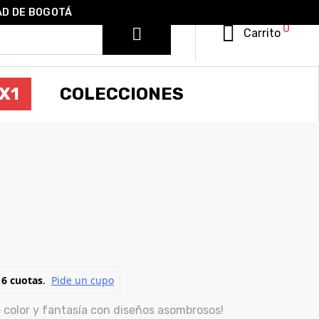
AD DE BOGOTÁ
0
Carrito
X1
COLECCIONES
HIGO
 color y fantasía con diseños asombrosos!