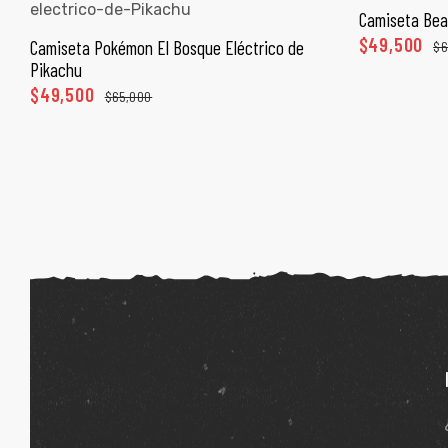
Camiseta Bea
SEL
$
49,500
Camiseta Pokémon El Bosque Eléctrico de
$
6
SELECCIONAR OPCIONES
Pikachu
$
49,500
$
65,000