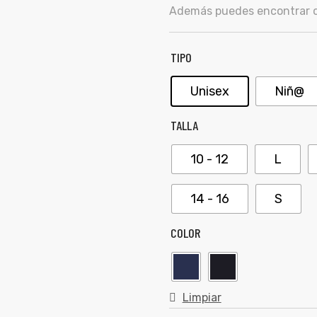
Además puedes encontrar ot
TIPO
Unisex
Niñ@
TALLA
10 - 12
L
14 - 16
S
COLOR
Limpiar