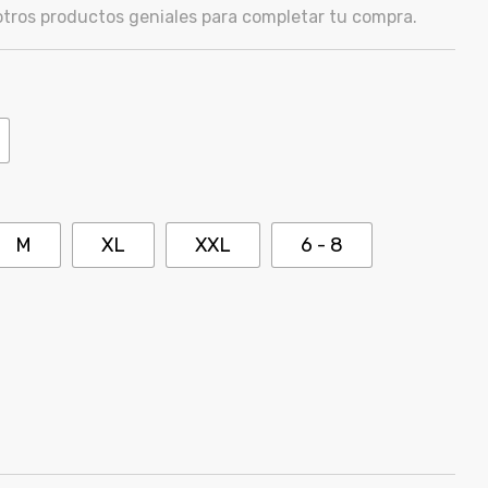
ros productos geniales para completar tu compra.
M
XL
XXL
6 - 8