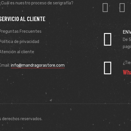
¿Cuál es nuestro proceso de serigrafía?
SERVICIO AL CLIENTE
Preguntas Frecuentes
ENV
De 5
Política de privacidad
pago
Atención al cliente
¿Ti
Email:
info@mandragorastore.com
Wha
s derechos reservados.